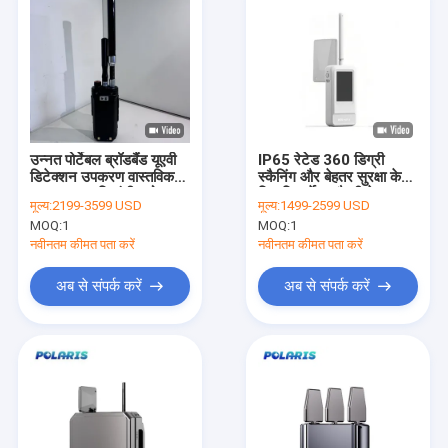
उन्नत पोर्टेबल ब्रॉडबैंड यूएवी
IP65 रेटेड 360 डिग्री
डिटेक्शन उपकरण वास्तविक
स्कैनिंग और बेहतर सुरक्षा के
समय बहु आवृत्ति एंटी ड्रोन
लिए रिचार्जेबल बैटरी के साथ
मूल्य:
2199-3599 USD
मूल्य:
1499-2599 USD
ट्रैकिंग के साथ
हैंडहेल्ड ड्रोन डिटेक्टर
MOQ:
1
MOQ:
1
नवीनतम कीमत पता करें
नवीनतम कीमत पता करें
अब से संपर्क करें
अब से संपर्क करें
घर
उत्पाद
हमारे बारे में