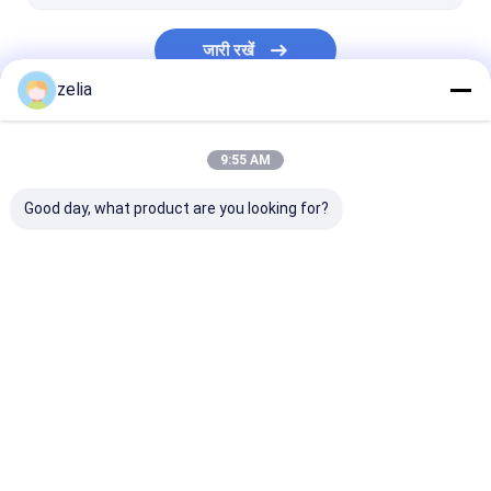
जारी रखें
zelia
हमारी श्रेणियाँ
9:55 AM
Good day, what product are you looking for?
ड्रोन डिटेक्टर
फिक्स्ड ड्रोन डिटेक्टर
एफपीवी ड्रोन डिटेक्
होम
हमारे बारे में
हमसे संपर्क करें
साइटमैप
गोपनीयता नीति