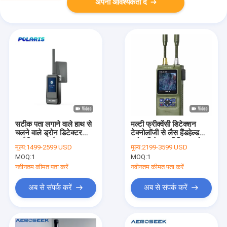
अपनी आवश्यकता दें
सटीक पता लगाने वाले हाथ से
मल्टी फ्रीक्वेंसी डिटेक्शन
चलने वाले ड्रोन डिटेक्टर
टेक्नोलॉजी से लैस हैंडहेल्ड
आईपी65 एआई सक्षम आरएफ
ड्रोन डिटेक्टर विभिन्न ड्रोन
मूल्य:
1499-2599 USD
मूल्य:
2199-3599 USD
विश्लेषण के साथ
संचार संकेतों की पहचान करने
MOQ:
1
MOQ:
1
के लिए
नवीनतम कीमत पता करें
नवीनतम कीमत पता करें
अब से संपर्क करें
अब से संपर्क करें