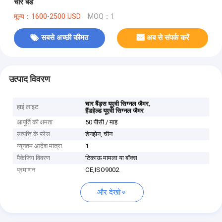
चार बैंड
मूल्य：1600-2500 USD
MOQ：1
सबसे अच्छी कीमत
अब से संपर्क करें
उत्पाद विवरण
,
चार बैंड्स यूएवी सिग्नल जैमर
हाई लाइट
हैंडहेल्ड यूएवी सिग्नल जैमर
आपूर्ति की क्षमता
50 पीसी / माह
उत्पत्ति के प्लेस
शेनझेन, चीन
न्यूनतम आदेश मात्रा
1
पैकेजिंग विवरण
टिकाऊ मामला या बॉक्स
प्रमाणन
CE,ISO9002
और देखो