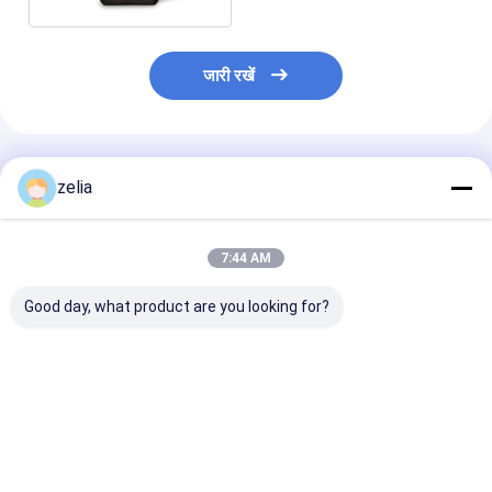
जारी रखें
अनुशंसित उत्पाद
zelia
7:44 AM
Good day, what product are you looking for?
दिशात्मक एंटीना के साथ हल्के
1 किमी रेंज हैंडहेल्ड ड्रोन
4 बैंड शील्ड प्रकार 
मल्टी बैंड हैंडहेल्ड ड्रोन जैमर
सिग्नल स्क्रैम्बलर, एफपीवी
जैमर हैंडहेल्ड कॉम्पै
जैमिंग डिवाइस बैटरी संचालित
रेडियो फ्रीक्वेंसी 
सबसे अच्छी कीमत
सबसे अच्छी कीमत
सबसे अच्छी 