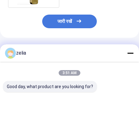
जारी रखें
अनुशंसित उत्पाद
zelia
3:51 AM
Good day, what product are you looking for?
हाई स्पीड एआई संचालित
5 किमी 10 किमी रेंज ड्रोन
उच्च विशिष्ट डीजेआ
डीजेआई डिकोडिंग ड्रोन
डिकोडिंग डिटेक्टर
ड्रोन सिग्नल डिकोडि
डिटेक्टर मॉड्यूल को सिस्टम में
डिटेक्टर प्रणाली उच्
एकीकृत किया जा सकता है
परिशुद्धता
सबसे अच्छी कीमत
सबसे अच्छी कीमत
सबसे अच्छी 