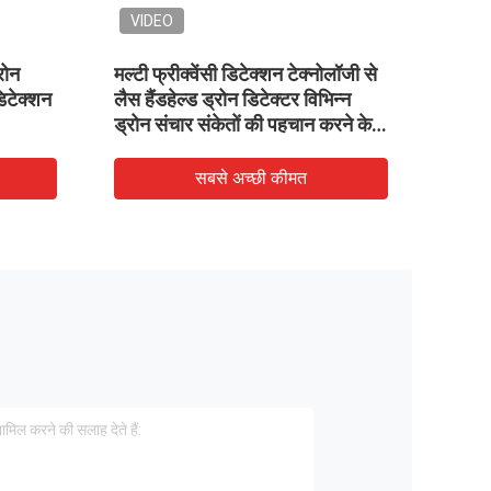
VIDEO
VID
रोन
मल्टी फ्रीक्वेंसी डिटेक्शन टेक्नोलॉजी से
​​यूएव
िटेक्शन
लैस हैंडहेल्ड ड्रोन डिटेक्टर विभिन्न
स्पेक्
ड्रोन संचार संकेतों की पहचान करने के
लिए
सबसे अच्छी कीमत