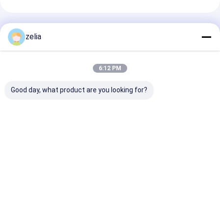
अनुशंसित उत्पाद
zelia
6:12 PM
Good day, what product are you looking for?
मल्टी फ्रीक्वेंसी डिटेक्शन
आरएफ स्थानीयकरण
IP55 इलेक्ट्रोमैग्ने
टेक्नोलॉजी से लैस हैंडहेल्ड
2.4GHz 5.8GHz
रिफ्लेक्शन को अपनान
ड्रोन डिटेक्टर विभिन्न ड्रोन
ऑपरेशन के साथ हल्के
हैंडहेल्ड ड्रोन डिटेक्
संचार संकेतों की पहचान करने
काउंटर ड्रोन डिटेक्शन
डिवाइस
के लिए
सिस्टम
सबसे अच्छी कीमत
सबसे अच्छी कीमत
सबसे अच्छी 
होम
हमारे बारे में
हमसे संपर्क करें
साइटमैप
गोपनीयता नीति
गुणवत्ता
ड्रोन डिटेक्टर
चीन का कारखाना.Copyright © 2026 Shenzhen Polaris