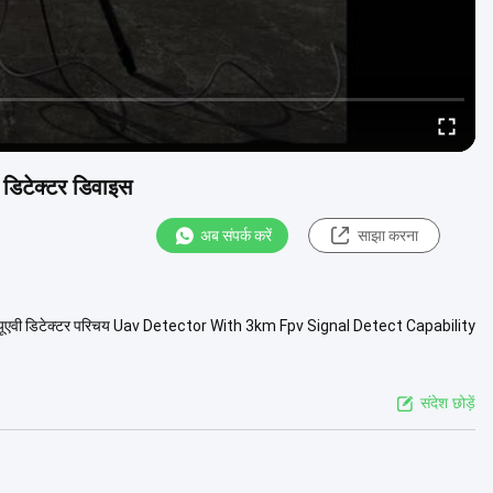
 डिटेक्टर डिवाइस
अब संपर्क करें
साझा करना
ता वाला यूएवी डिटेक्टर परिचय Uav Detector With 3km Fpv Signal Detect Capability
संदेश छोड़ें