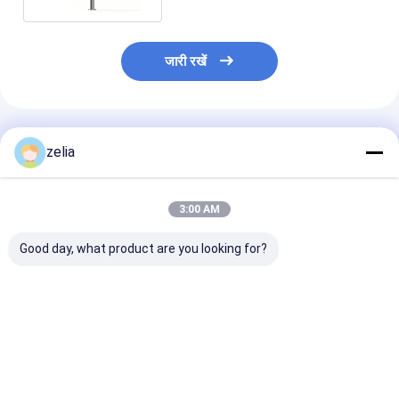
जारी रखें
अनुशंसित उत्पाद
zelia
3:00 AM
Good day, what product are you looking for?
सैटेलाइट वाईफाई राउटर
लोकेशन ट्रैकिंग के साथ
दीर्घकालिक तैनाती
टर्मिनल का पता लगाने और
पोर्टेबल स्टारलिंक सैटेलाइट
परियोजनाओं के लिए त
ट्रैक करने के लिए उच्च-
सिग्नल डिटेक्टर वाईफाई
तैनात 15 किमी कु बैं
प्रदर्शन पोर्टेबल स्टारलिंक
राउटर टर्मिनल डिटेक्शन
दूरी की मैट्रिक्स 3 ड
सिग्नल डिटेक्टर
डिवाइस
एफएमसीडब्ल्यू एंटी ड
सबसे अच्छी कीमत
सबसे अच्छी कीमत
सबसे अच्छी 
डिटेक्शन रडार