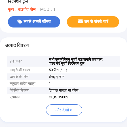
डिटेक्शन टूल
मूल्य：बातचीत योग्य
MOQ：1
सबसे अच्छी कीमत
अब से संपर्क करें
उत्पाद विवरण
,
सभी एल्यूमीनियम यूएवी पता लगाने उपकरण
हाई लाइट
वाइड बैंड यूएवी डिटेक्शन टूल
आपूर्ति की क्षमता
50 पीसी / माह
उत्पत्ति के प्लेस
शेनझेन, चीन
न्यूनतम आदेश मात्रा
1
पैकेजिंग विवरण
टिकाऊ मामला या बॉक्स
प्रमाणन
CE,ISO9002
और देखो