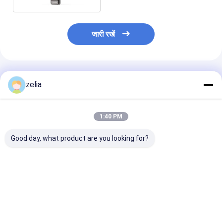
जारी रखें
अनुशंसित उत्पाद
zelia
1:40 PM
Good day, what product are you looking for?
सैटेलाइट वाईफाई राउटर
लोकेशन ट्रैकिंग के साथ
दीर्घकालिक तैनाती
टर्मिनल का पता लगाने और
पोर्टेबल स्टारलिंक सैटेलाइट
परियोजनाओं के लिए त
ट्रैक करने के लिए उच्च-
सिग्नल डिटेक्टर वाईफाई
तैनात 15 किमी कु बैं
प्रदर्शन पोर्टेबल स्टारलिंक
राउटर टर्मिनल डिटेक्शन
दूरी की मैट्रिक्स 3 ड
सिग्नल डिटेक्टर
डिवाइस
एफएमसीडब्ल्यू एंटी ड
सबसे अच्छी कीमत
सबसे अच्छी कीमत
सबसे अच्छी 
डिटेक्शन रडार