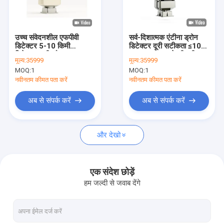
कारखाने का दौरा
गुणवत्ता नियंत्रण
उच्च संवेदनशील एफपीवी
सर्व-दिशात्मक एंटीना ड्रोन
डिटेक्टर 5-10 किमी
डिटेक्टर दूरी सटीकता ≤10m
समाचार
डिटेक्शन दूरी और 60
रात का पता लगाने की दूरी
मूल्य:
35999
मूल्य:
35999
मेगाहर्ट्ज-6.2 गीगाहर्ट्ज
≥5KM 0°-360° ध्वनि
MOQ:
1
MOQ:
1
डिटेक्शन बैंड के साथ
स्थिति
मामले
नवीनतम कीमत पता करें
नवीनतम कीमत पता करें
एक उद्धरण का अनुरोध करें
अब से संपर्क करें
अब से संपर्क करें
और देखो
ड्रोन डिटेक्टर
फिक्स्ड ड्रोन डिटेक्टर
एक संदेश छोड़ें
हम जल्दी से जवाब देंगे
एफपीवी ड्रोन डिटेक्टर
डीजेआई एयरोस्कोप ड्रोन डिटेक्टर