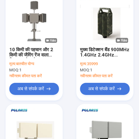
10 किमी की पहचान और 2
मुख्य डिटेक्शन बैंड 900MHz
किमी की जैमिंग रेंज वाला
1.4GHz 2.4GHz
फिक्स्ड ड्रोन जैमर
5.2GHz 5.8GHz नाइट
मूल्य:
बातचीत योग्य
मूल्य:
35999
डिटेक्शन दूरी ≥5KM के लिए
MOQ:
1
MOQ:
1
ड्रोन डिटेक्टर
नवीनतम कीमत पता करें
नवीनतम कीमत पता करें
अब से संपर्क करें
अब से संपर्क करें
घर
उत्पाद
हमारे बारे में